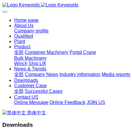
Home page
About Us
Company profile
Qualified
Plant
Product
全部
Container Machinery
Portal Crane
Bulk Machinery
Winch
Ship Lift
News & Trends
全部
Company News
Industry information
Media reports
Downloads
Customer Case
全部
Successful Cases
Contact US
Online Message
Online Feedback
JOIN US
简体中文
Downloads